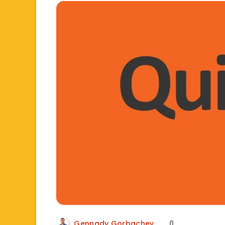
Gennady Gorbachev
0