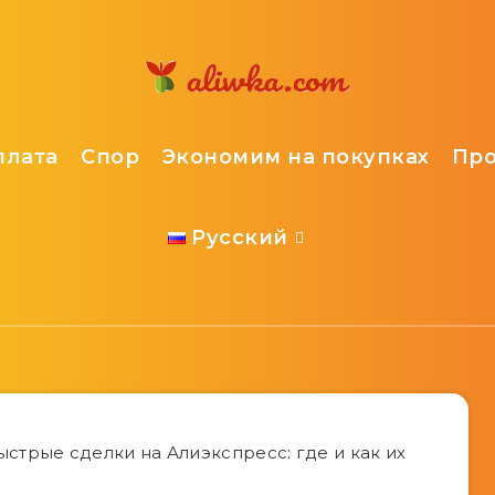
плата
Спор
Экономим на покупках
Пр
Русский
ыстрые сделки на Алиэкспресс: где и как их