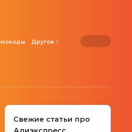
омокоды
Другое
Свежие статьи про
Алиэкспресс