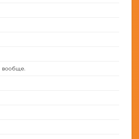
 вообще.
ь