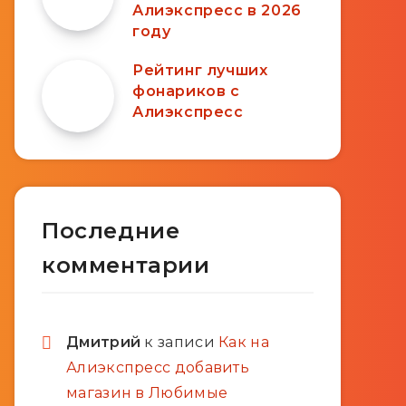
Алиэкспресс в 2026
году
Рейтинг лучших
фонариков с
Алиэкспресс
Последние
комментарии
Дмитрий
к записи
Как на
Алиэкспресс добавить
магазин в Любимые