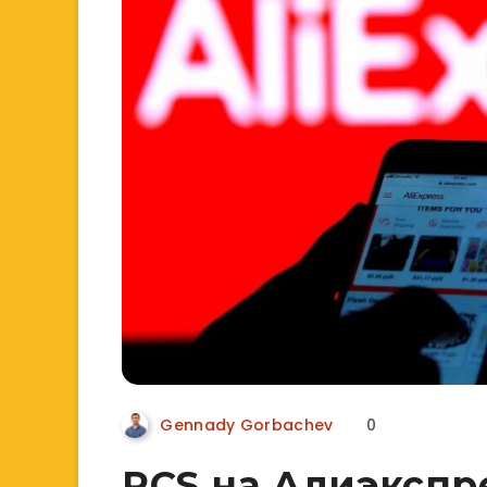
Gennady Gorbachev
0
PCS на Алиэкспре