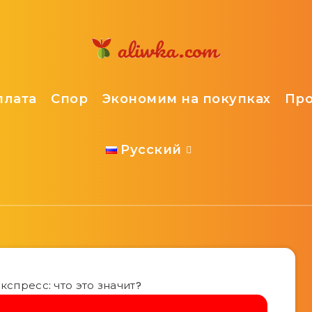
плата
Спор
Экономим на покупках
Пр
Русский
кспресс: что это значит?