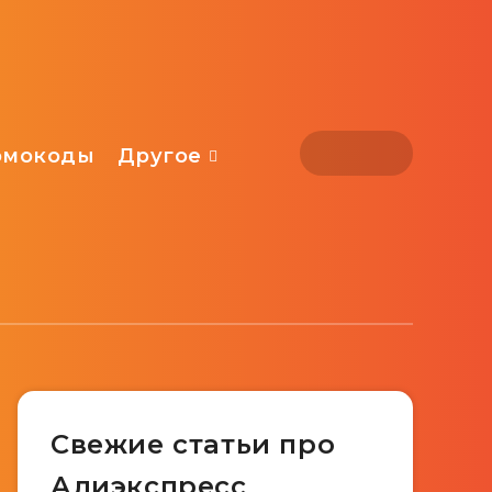
омокоды
Другое
Свежие статьи про
Алиэкспресс