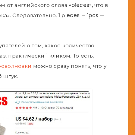
от английского слова «pieces», что в
а». Следовательно, 1 рieces — 1pcs —
ателей о том, какое количество
, практически 1 кликом. То есть,
роволновки
можно сразу понять, что у
6 штук.