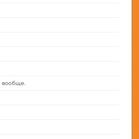
 вообще.
ь