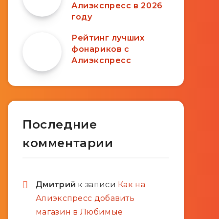
Алиэкспресс в 2026
году
Рейтинг лучших
фонариков с
Алиэкспресс
Последние
комментарии
Дмитрий
к записи
Как на
Алиэкспресс добавить
магазин в Любимые