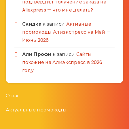
подтвердил получение заказа на
Aliexpress — что мне делать?
Скидка
к записи
Активные
промокоды Алиэкспресс на Май —
Июнь 2026
Али Профи
к записи
Сайты
похожие на Алиэкспресс в 2026
году
О нас
Актуальные промокоды