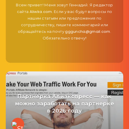
Всем привет! Меня зовут Геннадий. Я редактор
сайта Aliwka.com. Если у вас будут вопросы по
нашим статьям или предложения по
сотрудничеству, пишите комментарий или
обращайтесь на почту ggguncha@gmail.com.
Обязательно отвечу!
Партнерка Алиэкспресс — как
можно заработать на партнерке
в 2026 году